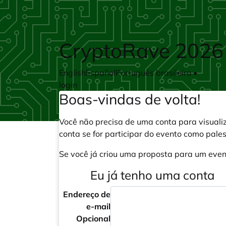
Skip to main content
CryptoRave 2026
English
Español
Português brasileiro
•
login
Boas-vindas de volta!
Você não precisa de uma conta para visuali
conta se for participar do evento como pale
Se você já criou uma proposta para um event
Eu já tenho uma conta
Endereço de
e-mail
Opcional