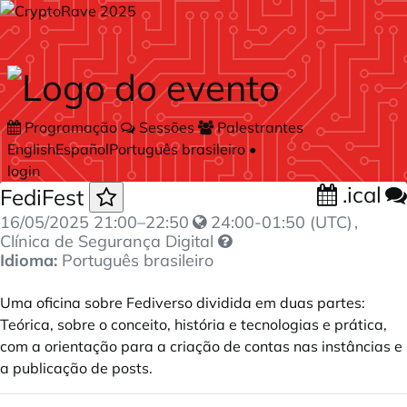
Skip to main content
Programação
Sessões
Palestrantes
English
Español
Português brasileiro
•
login
.ical
FediFest
16/05/2025
21:00
–
22:50
24:00-01:50 (UTC)
,
Clínica de Segurança Digital
Idioma:
Português brasileiro
Uma oficina sobre Fediverso dividida em duas partes:
Teórica, sobre o conceito, história e tecnologias e prática,
com a orientação para a criação de contas nas instâncias e
a publicação de posts.