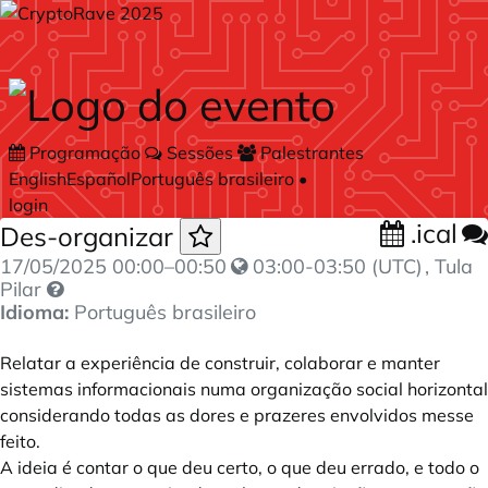
Skip to main content
Programação
Sessões
Palestrantes
English
Español
Português brasileiro
•
login
.ical
Des-organizar
17/05/2025
00:00
–
00:50
03:00-03:50 (UTC)
, Tula
Pilar
Idioma:
Português brasileiro
Relatar a experiência de construir, colaborar e manter
sistemas informacionais numa organização social horizontal
considerando todas as dores e prazeres envolvidos messe
feito.
A ideia é contar o que deu certo, o que deu errado, e todo o